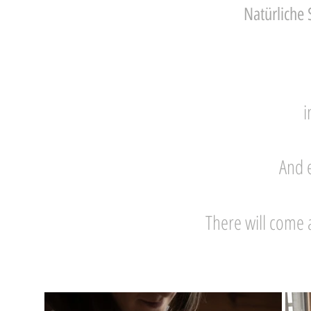
Natürliche 
i
And e
There will come 