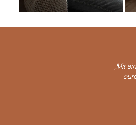
„Mit e
eur