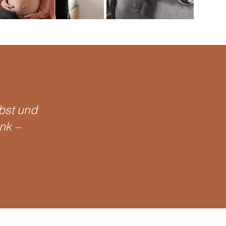
bst und
nk –