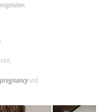
festgehalten
y.
 nice,
 pregnancy
and