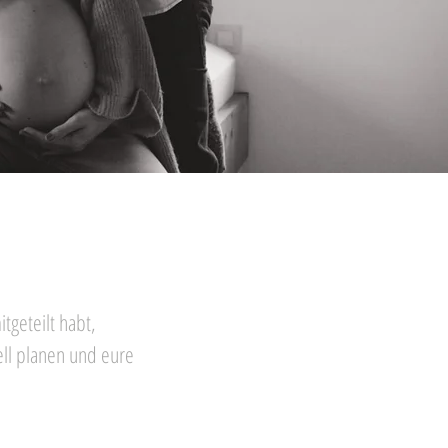
tgeteilt habt,
ell planen und eure