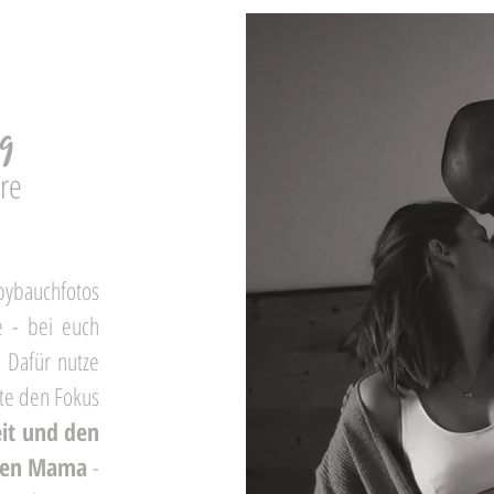
g
re
bybauchfotos
e - bei euch
 Dafür nutze
hte den Fokus
eit und den
nden Mama
-