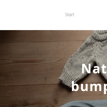
Start
Nat
bump