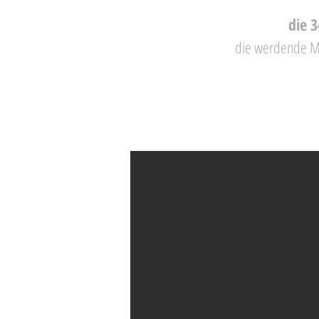
die 
die werdende Ma