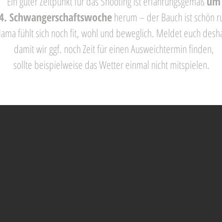
Ein guter Zeitpunkt für das Shooting ist erfahrungsgemäß
um
34. Schwanger­schaftswoche
herum – der Bauch ist schön 
ma fühlt sich noch fit, wohl und beweglich.
Meldet euch deshal
damit wir ggf. noch Zeit für einen Ausweichtermin finden,
sollte beispielweise das Wetter einmal nicht mitspielen.