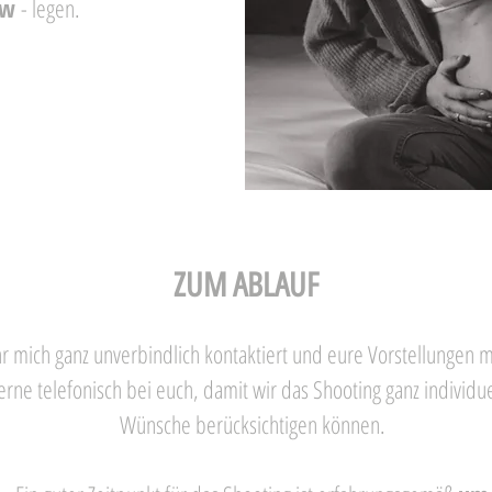
ow
- legen.
ZUM ABLAUF
 mich ganz unverbindlich kontaktiert und eure Vorstellungen mi
rne telefonisch bei euch, damit wir das Shooting ganz individu
Wünsche berücksichtigen können.