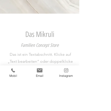
Das Mikruli
Familien Concept Store
Das ist ein Textabschnitt. Klicke auf
„Text bearbeiten“ oder doppelklicke
auf das Textfeld, um den Inhalt
individuell anzupassen. Füge alle
Mobil
Email
Instagram
Informationen hinzu, die für Besucher
relevant sind.