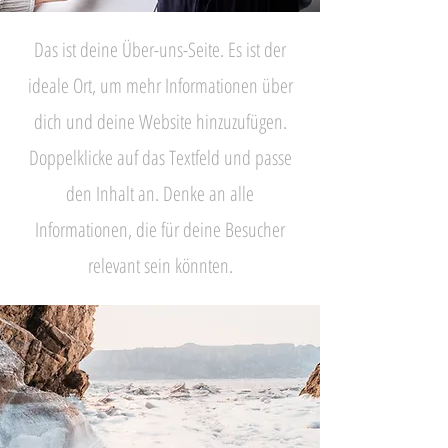
Das ist deine Über-uns-Seite. Es ist der
ideale Ort, um mehr Informationen über
dich und deine Website hinzuzufügen.
Doppelklicke auf das Textfeld und passe
den Inhalt an. Denke an alle
Informationen, die für deine Besucher
relevant sein könnten.